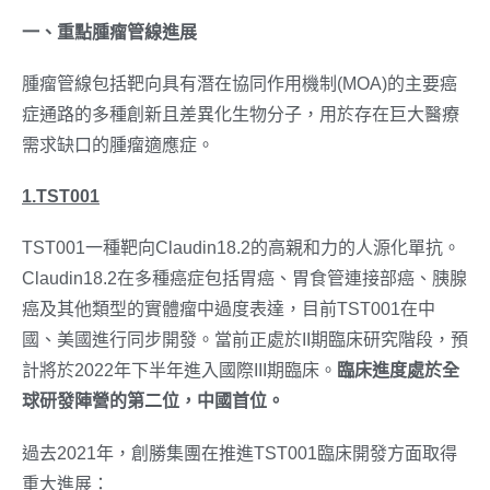
一、重點腫瘤管線進展
腫瘤管線包括靶向具有潛在協同作用機制(MOA)的主要癌
症通路的多種創新且差異化生物分子，用於存在巨大醫療
需求缺口的腫瘤適應症。
1.TST001
TST001一種靶向Claudin18.2的高親和力的人源化單抗。
Claudin18.2在多種癌症包括胃癌、胃食管連接部癌、胰腺
癌及其他類型的實體瘤中過度表達，目前TST001在中
國、美國進行同步開發。當前正處於II期臨床研究階段，預
計將於2022年
下半年
進入國際III期臨床。
臨床進度處於全
球研發陣營的第二位，中國首位。
過去2021年，創勝集團在推進TST001臨床開發方面取得
重大進展：