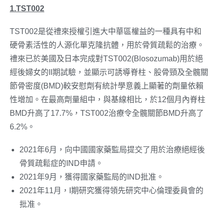
1.TST002
TST002是從禮來授權引進大中華區權益的一種具有中和
硬骨素活性的人源化單克隆抗體，用於骨質疏鬆的治療。
禮來已於美國及日本完成對TST002(Blosozumab)用於絕
經後婦女的II期試驗，並顯示可誘導脊柱、股骨頸及全髖關
節骨密度(BMD)較安慰劑有統計學意義上顯著的劑量依賴
性增加。在最高劑量組中，與基線相比，於12個月內脊柱
BMD升高了17.7%，TST002治療令全髖關節BMD升高了
6.2%。
2021年6月，向中國國家藥監局提交了用於治療絕經後
骨質疏鬆症的IND申請。
2021年9月，獲得國家藥監局的IND批准。
2021年11月，I期研究獲得領先研究中心倫理委員會的
批准。