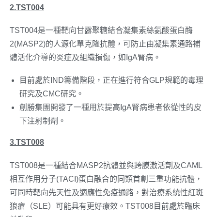
2.TST004
TST004是一種靶向甘露聚糖結合凝集素絲氨酸蛋白酶
2(MASP2)的人源化單克隆抗體，可防止由凝集素通路補
體活化介導的炎症及組織損傷，如IgA腎病。
目前處於IND籌備階段，正在進行符合GLP規範的毒理
研究及CMC研究。
創勝集團開發了一種用於提高IgA腎病患者依從性的皮
下注射制劑。
3.TST008
TST008是一種結合MASP2抗體並與跨膜激活劑及CAML
相互作用分子(TACI)蛋白融合的同類首創三重功能抗體，
可同時靶向先天性及適應性免疫通路，對治療系統性紅斑
狼瘡（SLE）可能具有更好療效。TST008目前處於臨床