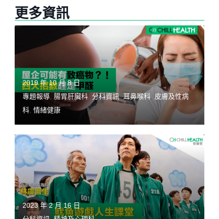
更多資訊
2019 年 10 月 8 日
專題報導
,
腸胃肝臟科
,
分科資訊
,
耳鼻喉科
,
皮膚及性病
科
,
情緒健康
2023 年 2 月 16 日