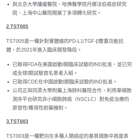
與北京大學腫瘤醫院、哈佛醫學院丹娜法伯癌症研究
院、上海中山醫院開展了多項轉化研究。
2.TST005
TST005是一種針對實體瘤的PD-L1/TGF-β雙重功能抗
體，於2021年進入臨床開發階段。
已取得FDA在美國啟動I期臨床試驗的IND批准，並已完
成全球I期試驗首名患者入組。
已取得CDE在中國啟動I期臨床試驗的IND批准。
公司正與同濟大學附屬上海肺科醫院合作，利用單細胞
測序平台研究非小細胞肺癌（NSCLC）對免疫治療的
原發性/獲得性耐藥機制。
3.TST003
TST003是一種靶向在多種人類癌症的基質細胞中高度表