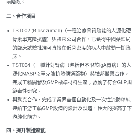
前階段。
三、合作項目
TST002 (Blosozumab)（一種治療骨質疏鬆的人源化硬
骨素單克隆抗體）與禮來公司合作，已獲得中國藥監局
的臨床試驗批准可直接在低骨密度的病人中啟動一期臨
床。
TST004（一種針對腎病（包括但不限於IgA腎病）的人
源化MASP-2單克隆抗體候選藥物）與禮邦醫藥合作，
完成工藝開發及GMP標準材料生產；啟動了符合GLP規
範毒性研究。
與默克合作，完成了業界首個自動化及一次性流體精純
連續下游工藝GMP設備的設計及製造，極大的提高了下
游純化能力。
四、提升製造
產
能