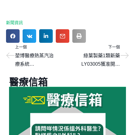
新聞資訊
上一個
下一個
堃博醫療熱蒸汽治
綠葉製藥1類新藥
療系統
LY03005獲准開展
InterVapor(R)中國
III期臨床試驗，用
醫療信箱
獲批上市，開啟慢
於治療廣泛性焦慮
阻肺治療新時代
障礙