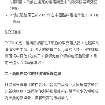
II期劑量。目前在選定的腫瘤類型中的隊列擴展研究已
啟動。
Ia期試驗結果已於2021年在中國臨床腫瘤學會(CSCO)
上匯報。
5.TST010
TST010是一種清除調節性T細胞的單克隆抗體，在臨床前
腫瘤模型中顯示出強大的選擇性Treg清除活性，可在腫瘤
微環境中釋放T效應子，誘導免疫介導的癌細胞殺傷。目
前已進入IND籌備階段。
二、高度差異化的非腫瘤管線進展
非腫瘤管線專注於在骨科和腎病中具有巨大醫療需求缺口
的新適應症。該策略使創勝集團能夠在競爭較少的領域成
為重要的參與者，擁有較高的市場潛力。