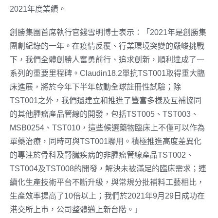
2021年度業績。
創勝集團首席執行官錢雪明博士表示：「2021年是創勝集
團創紀錄的一年。在疫情反覆、行業環境突變的嚴峻挑戰
下，我們全體創勝人奮勇前行、追求創新，順利達成了一
系列的重要里程碑。Claudin18.2單抗TST001取得重大臨
床進展，將於今年
下半年
啟動全球註冊性試驗；除
TST001之外，我們還建立和推進了豐富多樣及互補協同
的其他腫瘤產品管線的開發，包括TST005、TST003、
MSB0254、TST010，這些候選藥物臨床上不僅可以作為
單藥治療，同時可與TST001聯用。積極推進高度差異化
的專注於骨科及腎臟疾病的非腫瘤管線產品TST002、
TST004及TST008的開發，解決未被滿足的臨床需求；連
續化生產技術平台不斷升級，與常規分批補料工藝相比，
生產效率提高了10倍以上；我們於2021年9月29日成功在
港交所上市，公司整體邁上新台階。」