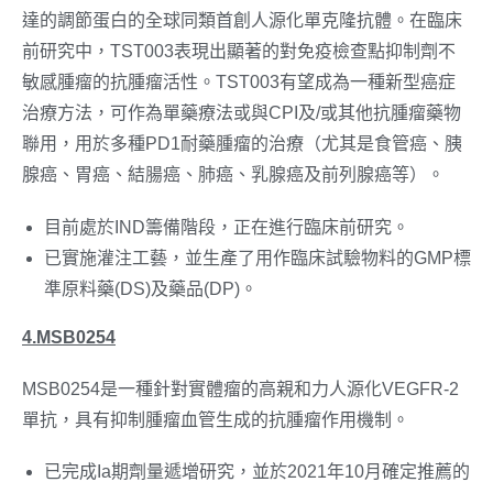
達的調節蛋白的全球同類首創人源化單克隆抗體。在臨床
前研究中，TST003表現出顯著的對免疫檢查點抑制劑不
敏感腫瘤的抗腫瘤活性。TST003有望成為一種新型癌症
治療方法，可作為單藥療法或與CPI及/或其他抗腫瘤藥物
聯用，用於多種PD1耐藥腫瘤的治療（尤其是食管癌、胰
腺癌、胃癌、結腸癌、肺癌、乳腺癌及前列腺癌等）。
目前處於IND籌備階段，正在進行臨床前研究。
已實施灌注工藝，並生產了用作臨床試驗物料的GMP標
準原料藥(DS)及藥品(DP)。
4.MSB0254
MSB0254是一種針對實體瘤的高親和力人源化VEGFR-2
單抗，具有抑制腫瘤血管生成的抗腫瘤作用機制。
已完成Ia期劑量遞增研究，並於2021年10月確定推薦的