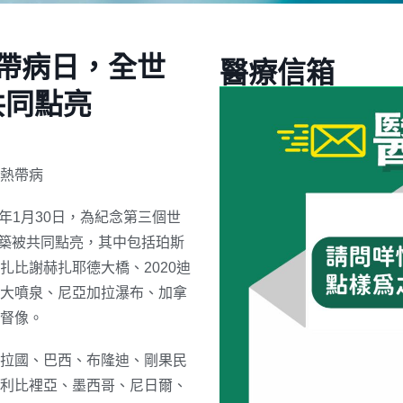
熱帶病日，全世
醫療信箱
共同點亮
熱帶病
022年1月30日，為紀念第三個世
建築被共同點亮，其中包括珀斯
比謝赫扎耶德大橋、2020迪
大噴泉、尼亞加拉瀑布、加拿
督像。
拉國、巴西、布隆迪、剛果民
利比裡亞、墨西哥、尼日爾、