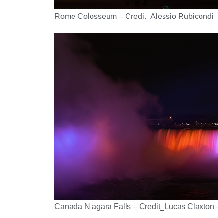
Rome Colosseum – Credit_Alessio Rubicondi
Canada Niagara Falls – Credit_Lucas Claxton 