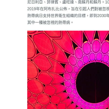
尼日利亞、菲律賓、盧旺達、南蘇丹和蘇丹。1
2019年在阿布扎比公佈，旨在引起人們對被忽
熱帶病日支持世界衛生組織的目標，即到2030
其中一種被忽視的熱帶病。