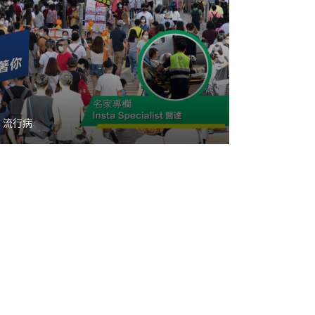
,
流行病