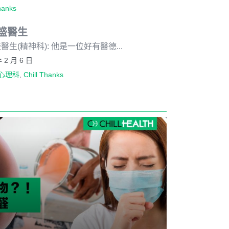
hanks
盛醫生
醫生(精神科): 他是一位好有醫德...
年 2 月 6 日
心理科
,
Chill Thanks