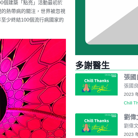
00個建築「點亮」活動最初於
視的熱帶病的關注，世界被忽視
年至少終結100個流行病國家的
多謝醫生
張國
張國良
2023 
Chill T
劉偉
劉偉文
2023 