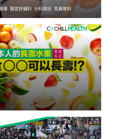
報導
,
腸胃肝臟科
,
分科資訊
,
耳鼻喉科