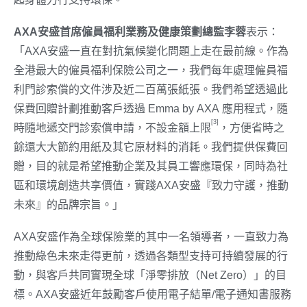
AXA
安盛首席僱員福利業務及健康策劃總監李蓉
表示：
「AXA安盛一直在對抗氣候變化問題上走在最前線。作為
全港最大的僱員福利保險公司之一，我們每年處理僱員福
利門診索償的文件涉及近二百萬張紙張。我們希望透過此
保費回贈計劃推動客戶透過 Emma by AXA 應用程式，隨
[3]
時隨地遞交門診索償申請，不設金額上限
，方便省時之
餘還大大節約用紙及其它原材料的消耗。我們提供保費回
贈，目的就是希望推動企業及其員工響應環保，同時為社
區和環境創造共享價值，實踐AXA安盛『致力守護，推動
未來』的品牌宗旨。」
AXA安盛作為全球保險業的其中一名領導者，一直致力為
推動綠色未來走得更前，透過各類型支持可持續發展的行
動，與客戶共同實現全球「淨零排放（Net Zero）」的目
標。AXA安盛近年鼓勵客戶使用電子結單/電子通知書服務