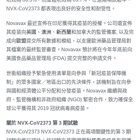
NVX-CoV2373 都表現出良好的安全性和耐受性。
Novavax 最近宣佈在印尼獲得其疫苗的授權。公司還宣佈
其疫苗向
英國
、
澳洲
、
新西蘭
和加拿大的監管備案, 以及完
成向
歐盟
提交所有數據和模組，以支援歐洲藥品管理局對
其檔案的最終監管審查。Novavax 預計將在今年年底前向
美國食品藥品管理局 (FDA) 提交完整的申請文件。
世衛組織授予緊急使用清單是向參與「新冠疫苗保障機
制」的眾多國家／地區出口的先決條件，該機制旨在向參
與國和經濟體公平分配和分發疫苗。Novavax 繼續與政
府、監管機構和非政府組織 (NGO) 緊密合作，致力確保全
球公平獲得其 2019 冠狀病毒病疫苗。
關於
NVX-CoV2373
第
3
期試驗
NVX-CoV2373 NVX-CoV2373 正在兩項關鍵性的第 3 期