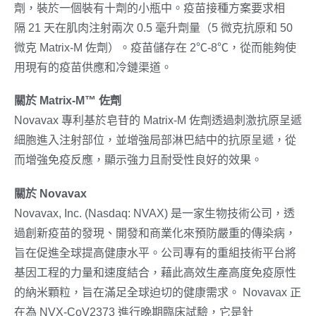
劑，裝於一個裝有十劑的小瓶中。疫苗接種方案要求相
隔 21 天在肌肉注射兩次 0.5 毫升劑量（5 微克抗原和 50
微克 Matrix-M 佐劑）。疫苗儲存在 2℃-8℃，從而能夠使
用現有的疫苗供應和冷鏈渠道。
關於
Matrix-M™
佐劑
Novavax 專利基於皂苷的 Matrix-M 佐劑透過刺激抗原呈遞
細胞進入注射部位，並增強局部淋巴結中的抗原呈遞，從
而增強免疫反應，顯示強力且耐受性良好的效果。
關於
Novavax
Novavax, Inc. (Nasdaq: NVAX) 是一家生物技術公司，透
過創新疫苗的發現、開發和商業化來預防嚴重的傳染病，
旨在促進全球提高健康水平。公司專有的重組技術平台將
基因工程的力量和速度結合，藉此高效生產高度免疫原性
的納米顆粒，旨在滿足全球迫切的健康需求。 Novavax 正
在為 NVX-CoV2373 進行晚期臨床試驗，它是針