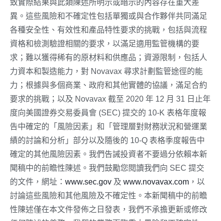
致實際結果與此類陳述所明示或暗示的內容存在重大差
異。這些風險和不確定性包括單獨或與合作夥伴共同滿足
各種安全性、有效性和產品特性要求的挑戰，包括與流程
資格和檢測驗證相關的要求，以滿足適用監管機構的要
求；難以獲得稀有的原材料和供應品；資源限制，包括人
力資本和製造能力，對 Novavax 尋求計劃監管途徑的能
力；根據與多個商業、政府和其他實體的協議，滿足合約
要求的挑戰；以及 Novavax 截至 2020 年 12 月 31 日止年
度向美國證券交易委員會 (SEC) 提交的 10-K 表格年度報
告中確定的「風險因素」和「管理層對財務狀況和營運業
績的討論和分析」部分以及隨後的 10-Q 表格季度報告中
確定的其他風險因素。我們告誡投資者不要過分依賴本新
聞稿中的前瞻性陳述。我們鼓勵您閱讀我們向 SEC 提交
的文件，網址：
www.sec.gov
及
www.novavax.com
，以
討論這些風險和其他風險及不確定性。本新聞稿中的前瞻
性陳述僅在本文件發佈之日發表，我們不承擔更新或修改