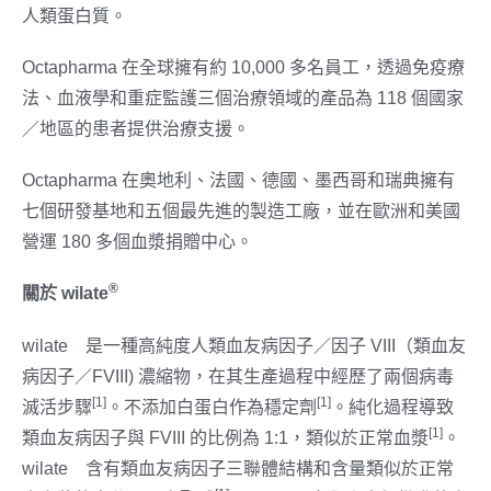
人類蛋白質。
Octapharma 在全球擁有約 10,000 多名員工，透過免疫療
法、血液學和重症監護三個治療領域的產品為 118 個國家
／地區的患者提供治療支援。
Octapharma 在奧地利、法國、德國、墨西哥和瑞典擁有
七個研發基地和五個最先進的製造工廠，並在歐洲和美國
營運 180 多個血漿捐贈中心。
®
關於
wilate
®
wilate
是一種高純度人類血友病因子／因子 VIII（類血友
病因子／FVIII) 濃縮物，在其生產過程中經歷了兩個病毒
[1]
[1]
滅活步驟
。不添加白蛋白作為穩定劑
。純化過程導致
[1]
類血友病因子與 FVIII 的比例為 1:1，類似於正常血漿
。
®
wilate
含有類血友病因子三聯體結構和含量類似於正常