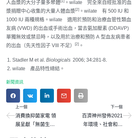
[1]
®
人血漿的大分子量多聚體
。wilate
完全來自經批准的血
[2]
®
漿捐贈中心收集的大量人體血漿
。wilate
有 500 IU 和
®
1000 IU 兩種規格。wilate
適用於預防和治療血管性類血
友病 (VWD) 的出血或手術出血，當去氨加壓素 (DDAVP)
單獨無效或禁忌時，以及用於治療和預防 A 型血友病患者
[2]
的出血（先天性因子 VIII 不足）
。
Stadler M et al.
Biologicals
2006; 34:281-8.
®
wilate
產品特性總結。
新聞資訊
上一個
下一個
消費換抑菌家電 領
百濟神州發佈2021
展呈獻「無菌生活
年環境、社會和公
安心賞」
司治理（ESG）報