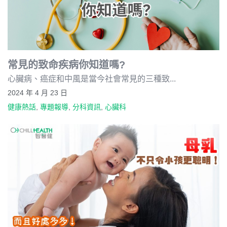
常見的致命疾病你知道嗎?
心臟病、癌症和中風是當今社會常見的三種致...
2024 年 4 月 23 日
健康熱話
,
專題報導
,
分科資訊
,
心臟科