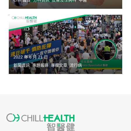
Chill 識食
,
分科資訊
,
皮膚及性病科
,
中醫
2022 年 6 月 21 日
新聞資訊
,
專題報導
,
專欄文章
,
流行病