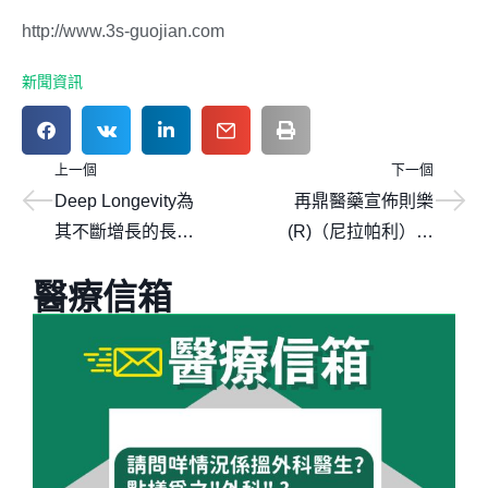
http://www.3s-guojian.com
新聞資訊
上一個
下一個
Deep Longevity為
再鼎醫藥宣佈則樂
其不斷增長的長壽
(R)（尼拉帕利）被
網絡引入Healthy
納入國家醫保藥品
醫療信箱
Hire Healthy
目錄
Retire、
International
Medical Clinics及
Peak 1 Wellness
三個醫療組織