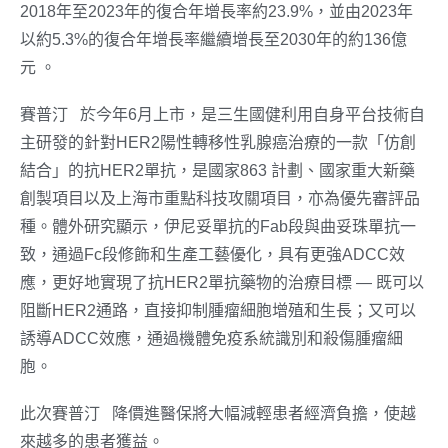
2018年至2023年的復合年增長率約23.9%，並由2023年
以約5.3%的復合年增長率繼續增長至2030年的約136億
元 。
®
賽普汀
於今年6月上市，是三生國健利用自身平台技術自
主研發的針對HER2陽性轉移性乳腺癌治療的一款「仿創
結合」的抗HER2單抗，是國家863 計劃、國家重大新藥
創製項目以及上海市重點科技攻關項目，亦為優先審評品
種。體外研究顯示，伊尼妥單抗的Fab段與曲妥珠單抗一
致，通過Fc段修飾和生產工藝優化，具有更強ADCC效
應，更好地實現了抗HER2單抗藥物的治療目標 — 既可以
阻斷HER2通路，直接抑制腫瘤細胞增殖和生長；又可以
誘導ADCC效應，通過機體免疫系統識別和殺傷腫瘤細
胞。
®
此次賽普汀
降價進醫保將大幅減輕患者經濟負擔，使越
來越多的患者獲益。