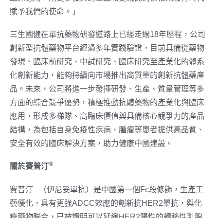
賦予我們的使命。」
三生國健在單抗藥物研發道路上已經走過18年歷程，公司
創新型抗體藥物平台經過多年實踐驗證，目前具備從藥物
發現、臨床前研究、中試研究、臨床研究至產業化的體系
化創新能力，能夠持續向市場推出高質量的創新抗體藥產
品。未來，公司將進一步發揮研發、生產、質量管理等多
方面的綜合競爭優勢，積極推動抗體藥物的產業化與臨床
應用，形成多梯隊、高臨床價值與具備核心競爭力的產品
結構，為包括自身免疫性疾病、腫瘤等患者提供高品質、
安全有效的臨床解決方案，助力健康中國建設。
®
關於賽普汀
®
賽普汀
（伊尼妥單抗）是中國第一個Fc段修飾，生產工
藝優化，具有更強ADCC效應的創新抗HER2單抗，與化
療藥物聯合，已被證明可以延緩HER2陽性的轉移性乳腺