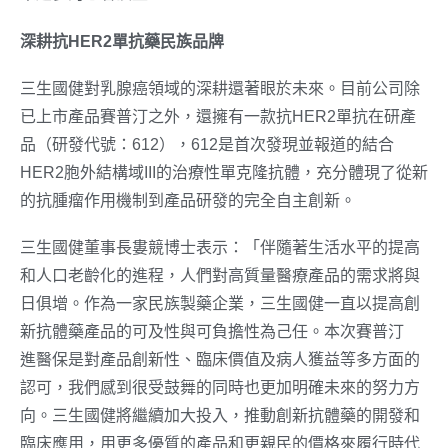
深耕抗
HER2
單抗藥民族品牌
三生國健對乳腺癌領域的深耕還著眼於未來。目前公司除
已上市產品賽普汀之外，還擁有一款抗HER2單抗在研產
品（研發代號：612），612是首次發現並報道的結合
HER2胞外結構域III的治療性單克隆抗體，充分體現了從新
的抗腫瘤作用機制到產品研發的完全自主創新。
三生國健董事長婁競博士表示：「伴隨著生活水平的提高
和人口老齡化的進程，人們對高質量醫療產品的需求將與
日俱增。作為一家民族製藥企業，三生國健一直以提高創
®
新抗體藥產品的可及性與可負擔性為己任。本次賽普汀
進醫保是對產品創新性、臨床價值及病人獲益等多方面的
認可，我們感到很受鼓舞的同時也更加明確未來的努力方
向。三生國健將繼續加大投入，推動創新抗體藥的開發和
臨床應用，用更多優質的產品和更親民的價格來履行時代