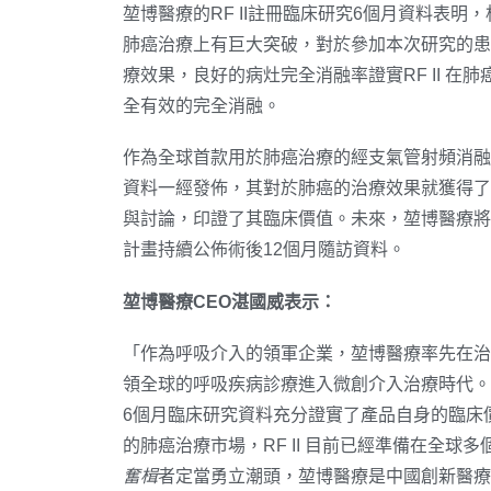
堃博醫療的RF II註冊臨床研究6個月資料表明，
肺癌治療上有巨大突破，對於參加本次研究的患者
療效果，良好的病灶完全消融率證實RF II 在
全有效的完全消融。
作為全球首款用於肺癌治療的經支氣管射頻消融系統
資料一經發佈，其對於肺癌的治療效果就獲得了
與討論，印證了其臨床價值。未來，堃博醫療將
計畫持續公佈術後12個月隨訪資料。
堃博醫療
CEO
湛國威表示：
「
作為呼吸介入的領軍企業，堃博醫療率先在治
領全球的呼吸疾病診療進入微創介入治療時代。
6個月臨床研究資料充分證實了產品自身的臨床
的肺癌治療市場，RF II 目前已經準備在全球
奮楫
者定當勇立潮頭，堃博醫療是中國創新醫療