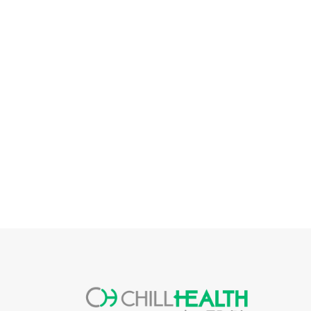
生、扮靚變身」接棒登
場