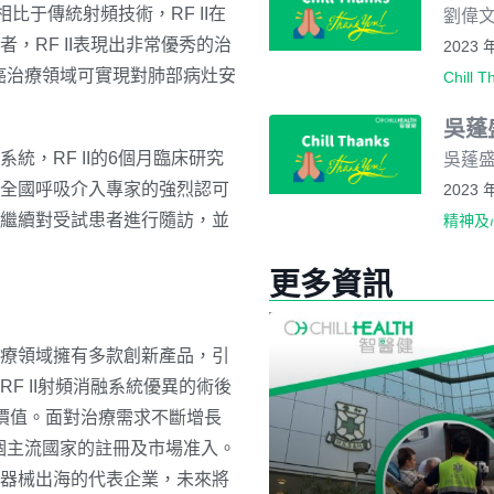
相比于傳統射頻技術，RF II在
劉偉文
，RF II表現出非常優秀的治
2023 
肺癌治療領域可實現對肺部病灶安
Chill T
吳蓬
，RF II的6個月臨床研究
吳蓬盛
全國呼吸介入專家的強烈認可
2023 
繼續對受試患者進行隨訪，並
精神及
更多資訊
療領域擁有多款創新產品，引
RF II射頻消
融系統優異的術後
價值。面對治療需求不斷增長
多個主流國家的註冊及市場准入。
器械出海的代表企業，未來將