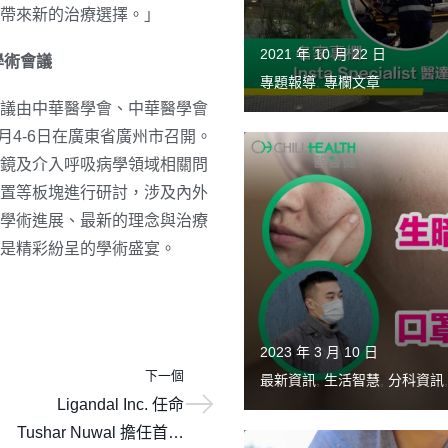
帶來新的治療選擇。
」
2021 年 10 月 22 日
學術會議
專題報導
,
專欄文章
議由中華醫學會、中華醫學會
月4-6日在廣東省廣州市召開。
鏡及介入呼吸病學領域相關問
置等板塊進行研討，涉及內外
學術進展、最新的理念與治療
是精彩紛呈的學術盛宴。
2023 年 3 月 10 日
下一個
最新資訊
,
生活智慧
,
分科資訊
Ligandal Inc. 任命
Tushar Nuwal 擔任首席