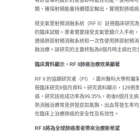
有研發專利設計的智慧即時監控功能，使用時可
題，確保射頻能量持續穩定輸出，實現對肺癌病
經支氣管射頻消融系統（RF II）註冊臨床研
的臨床試驗。患者需要接受支氣管鏡介入手術，
通過肺部射頻消融系統和一次性使用肺部射頻消
融治療。該研究的主要終點為6個月時主病灶完
臨床資料顯示，
RF II
肺癌治療效果顯著
RF II 的協調研究者（PI）、廣州醫科大學
冊臨床研究6個月資料。研究資料顯示，126例
癌，研究技術成功率為99.35%，術後6個月主病
熱消融治療常見併發症如氣胸、出血等發生率均較
在臨床上治療肺癌的安全性及有效性。
RF II
將為全球肺癌患者帶來治療新希望