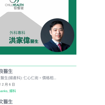
良醫生
醫生(婦產科): 仁心仁術。價格相...
年 2 月 6 日
hanks
,
婦科
文醫生