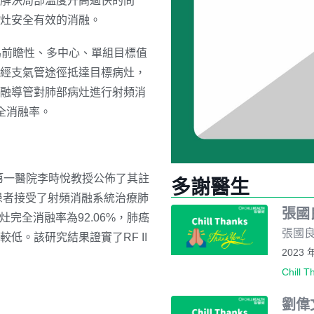
解決局部溫度升高過快的問
灶安全有效的消融。
究為前瞻性、多中心、單組目標值
經支氣管途徑抵達目標病灶，
融導管對肺部病灶進行射頻消
全消融率。
附屬第一醫院李時悅教授公佈了其註
多謝醫生
患者接受了射頻消融系統治療肺
張國
灶完全消融率為92.06%
，
肺癌
張國良
低。該研究結果證實了RF II
2023 
Chill T
劉偉