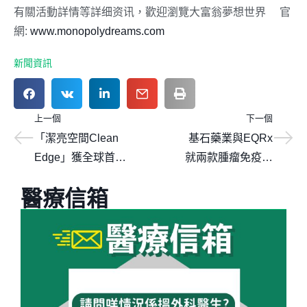
有關活動詳情等詳细资讯，歡迎瀏覽大富翁夢想世界
™
官
網:
www.monopolydreams.com
新聞資訊
上一個
下一個
「潔亮空間Clean
基石藥業與EQRx
Edge」獲全球首個
就兩款腫瘤免疫治
紫藍光殺菌燈國際
療藥物舒格利單抗
醫療信箱
認證
（抗PD-L1單抗）
和CS1003（抗PD-
1單抗）達成全球
戰略合作