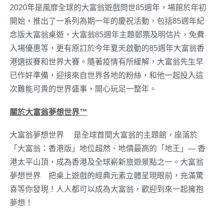
2020年是風靡全球的大富翁遊戲問世85週年，場館於年初
開始，推出了一系列為期一年的慶祝活動，包括85週年紀
念版大富翁桌遊，大富翁85週年主題郵票及明信片，免費
入場優惠等，更有原訂於今年夏天啟動的85週年大富翁香
港選拔賽和世界大賽。隨著疫情有所緩解，大富翁先生早
已作好準備，迎接來自世界各地的粉絲，和他一起投入這
次難能可貴的世界盛事，開心玩足一整年。
關於大富翁夢想世界™
大富翁夢想世界™ 是全球首間大富翁的主題館，座落於
「大富翁：香港版」地位超然、地價最高的「地王」— 香
港太平山頂，成為香港及全球嶄新旅遊景點之一。大富翁
夢想世界™把桌上遊戲的經典元素立體呈現眼前，充滿驚
喜等你發現！人人都可以成為大富翁，歡迎到來一起擁抱
夢想！