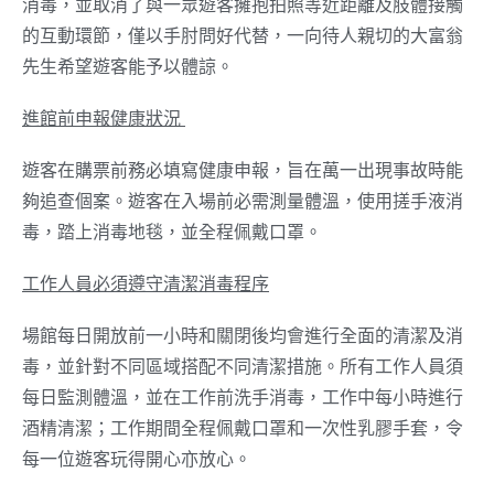
消毒，並取消了與一眾遊客擁抱拍照等近距離及肢體接觸
的互動環節，僅以手肘問好代替，一向待人親切的大富翁
先生希望遊客能予以體諒。
進館前申報健康狀況
遊客在購票前務必填寫健康申報，旨在萬一出現事故時能
夠追查個案。遊客在入場前必需測量體溫，使用搓手液消
毒，踏上消毒地毯，並全程佩戴口罩。
工作人員必須遵守清潔消毒程序
場館每日開放前一小時和關閉後均會進行全面的清潔及消
毒，並針對不同區域搭配不同清潔措施。所有工作人員須
每日監測體溫，並在工作前洗手消毒，工作中每小時進行
酒精清潔；工作期間全程佩戴口罩和一次性乳膠手套，令
每一位遊客玩得開心亦放心。