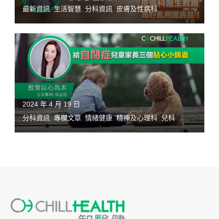
最新資訊
,
生活智慧
,
分科資訊
,
皮膚及性病科
2024 年 4 月 19 日
分科資訊
,
專欄文章
,
情緒健康
,
精神及心理科
,
兒科