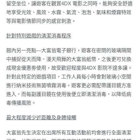
留空坐位，讓遊客在觀賞4DX 電影之同時，能夠安全舒適
地享受光效、風效、水霧、氣流、泡泡、氣味和煙霧特效
等與電影情節同步的感官刺激。
針對特別遊戲的清潔消毒程序
館內另一亮點—大富翁電子銀行，遊客在密閉的玻璃隔間
中捕捉從天而降、漫天飛舞的大富翁紙幣，之後更可兌換
成現金優惠劵使用，故受歡迎程度與4DX 影院不遑多讓。
針對此特定的遊戲項目，工作人員每小時會對玻璃小空間
進行納米技術無菌噴霧消毒，遊客更必需配帶護目鏡方准
進入，而每副護目鏡在使用後便立即清潔消毒，以降低病
毒傳播風險。
最大程度減少近距離及身體接觸
大富翁先生決定在出席所有互動活動前均會進行全面清潔