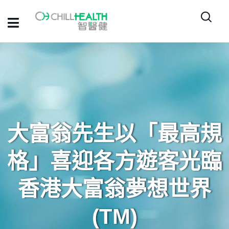
大富翁先生以「最高規
格」喜迎各方遊客光臨
香港大富翁夢想世界
(TM)