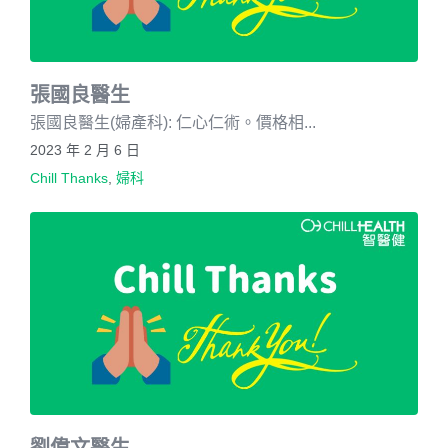
張國良醫生
張國良醫生(婦產科): 仁心仁術。價格相...
2023 年 2 月 6 日
Chill Thanks
,
婦科
劉偉文醫生