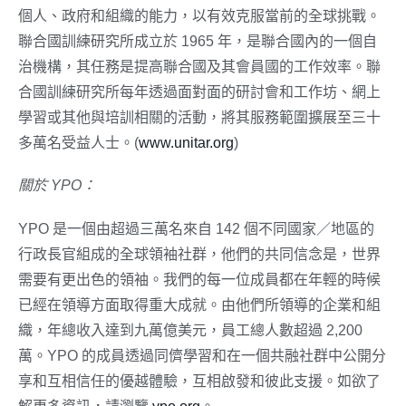
個人、政府和組織的能力，以有效克服當前的全球挑戰。
聯合國訓練研究所成立於 1965 年，是聯合國內的一個自
治機構，其任務是提高聯合國及其會員國的工作效率。聯
合國訓練研究所每年透過面對面的研討會和工作坊、網上
學習或其他與培訓相關的活動，將其服務範圍擴展至三十
多萬名受益人士。(
www.unitar.org
)
關於
YPO
：
YPO 是一個由超過三萬名來自 142 個不同國家／地區的
行政長官組成的全球領袖社群，他們的共同信念是，世界
需要有更出色的領袖。我們的每一位成員都在年輕的時候
已經在領導方面取得重大成就。由他們所領導的企業和組
織，年總收入達到九萬億美元，員工總人數超過 2,200
萬。YPO 的成員透過同儕學習和在一個共融社群中公開分
享和互相信任的優越體驗，互相啟發和彼此支援。如欲了
解更多資訊，請瀏覽
ypo.org
。