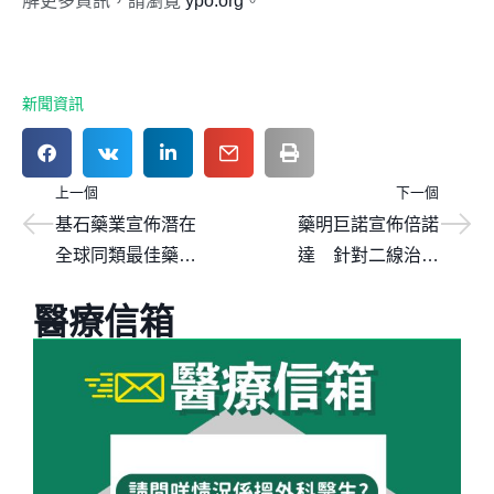
新聞資訊
上一個
下一個
基石藥業宣佈潛在
藥明巨諾宣佈倍諾
全球同類最佳藥物
達®針對二線治療
CS5001（ROR1
大B細胞淋巴瘤的
醫療信箱
ADC）I期臨床在美
關鍵性臨床試驗申
國完成首例患者入
請獲批
組