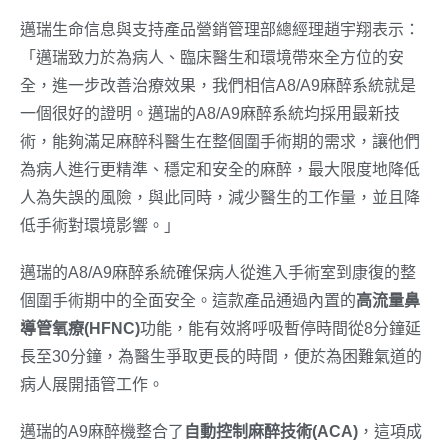
邁瑞生命信息與支持產品營銷管理部總經理趙宇翔表示：
「邁瑞致力於為病人、臨床醫生和環境帶來全方位的安
全，進一步改善治療效果，我們相信A8/A9麻醉系統就是
一個很好的證明。邁瑞的A8/A9麻醉系統均採用最新技
術，能夠滿足麻醉科醫生在整個圍手術期的需求，讓他們
為病人進行更精準、穩定和安全的麻醉，最大限度地降低
人為失誤的風險，與此同時，減少醫生的工作量，並且降
低手術對環境影響。」
邁瑞的A8/A9麻醉系統確保病人從進入手術室到康復的整
個圍手術期中的全面安全。這款產品通過內置的
高流量鼻
導管氧療
(HFNC)
功能，能有效將呼吸暫停時間從8分鐘延
長至30分鐘，為醫生爭取更長的時間，便於為困難氣道的
病人展開插管工作。
邁瑞的A9麻醉機整合了
自動控制麻醉技術
(ACA)
，這項成