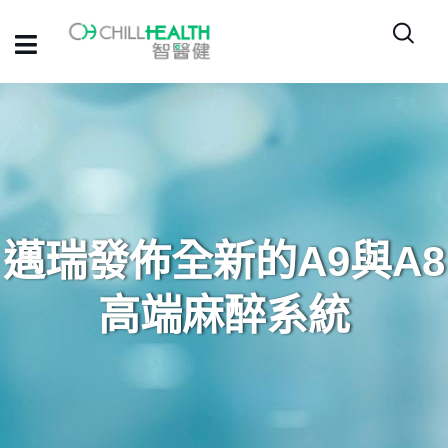
邁瑞發佈全新的A9與A8
高端麻醉系統