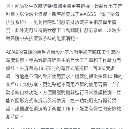
具，能讓醫生對麻醉藥/氣體用量更有把握，輕鬆作出正確
判斷，以便減少浪費。新產品集成了e-AGSS（電子廢氣
排放系統），能夠實時監測廢氣排放流速並指示異常情
況，此外更可於待機狀態下自動關閉排廢氣系統，以減少
對醫院中央排廢氣系統的能源消耗。
A8/A9的直觀的用戶界面設計基於對手術室臨床工作流的
深度洞察，專為減輕麻醉醫生的巨大工作量和工作壓力而
設計。主屏幕為18.5英吋的電容式觸摸屏，可360度旋
轉，可適應不同的臨床使用要求。機器能提供多達10 種的
客戶UI定制方案，更能點近不同用戶群的使用習慣。全自
動系統自檢功能，方便醫護對機器進行日常維護檢測，並
能以圖形方式來提示異常情況，這一功能還支持提前預
設，讓醫護在緊迫的手術室工作下，能更有彈性的安排檢
測時間。