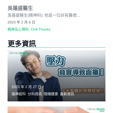
吳蓬盛醫生
吳蓬盛醫生(精神科): 他是一位好有醫德...
2023 年 2 月 6 日
精神及心理科
,
Chill Thanks
更多資訊
2023 年 2 月 27 日
腦神經科
,
分科資訊
,
情緒健康
,
最新資訊