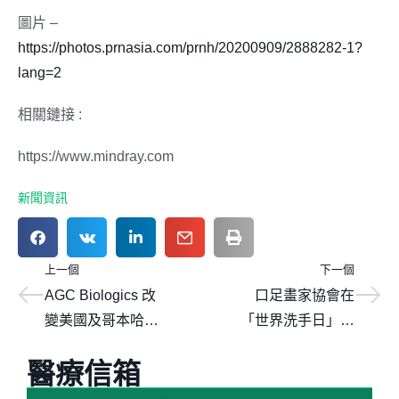
圖片 –
https://photos.prnasia.com/prnh/20200909/2888282-1?
lang=2
相關鏈接 :
https://www.mindray.com
新聞資訊
上一個
下一個
AGC Biologics 改
口足畫家協會在
變美國及哥本哈根
「世界洗手日」分
工廠的領導結構，
享特別訊息
醫療信箱
以支持該地區的持
續發展與增長