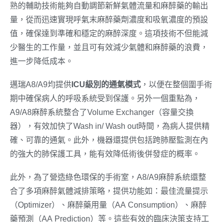
熟的輔助技術能夠自動調節新鮮氣體流量和麻醉藥的輸出
量，從而迅速實現呼氣末麻醉藥劑濃度和吸氧濃度的預設
值，確保達到準確和穩定的麻醉深度。這項技術不但能減
少醫生的工作量，並且可有效減少氣體和麻醉藥的浪費，
進一步降低成本。
邁瑞A8/A9均提供
ICU
級別的通氣模式
，以便在整個圍手術
期中確保病人的呼吸系統受到保護。另外一個重點為，
A9/A8麻醉系統整合了Volume Exchanger（容量交換
器），有效加快了Wash in/ Wash out時間，為病人提供精
確、可靠的通氣。此外，機器還提供包括跨肺壓監測在內
的強大的肺保護工具，能有效降低術後併發症的概率。
此外，為了營造綠色環保的手術室，A8/A9麻醉系統還整
合了多項麻醉氣體減排策略，提供功能如：最佳流量提示
（Optimizer）、麻醉藥用量（AA Consumption）、麻醉
藥預測（AA Prediction）等。這些有效的臨床決策支持工