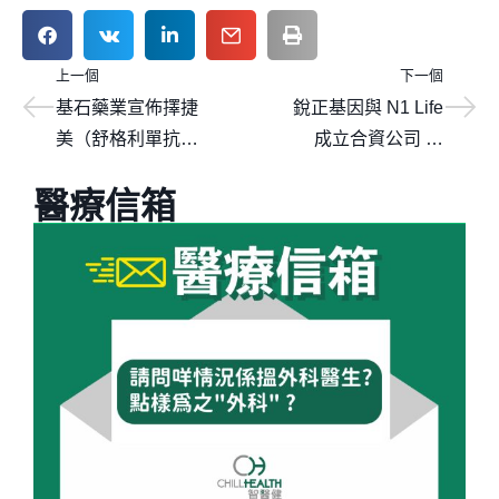
上一個
下一個
基石藥業宣佈擇捷
銳正基因與 N1 Life
美（舒格利單抗注
成立合資公司 —
射液）治療復發難
聯安聚銳
醫療信箱
治淋巴瘤註冊性臨
床研究達到主要終
點，擬遞交新適應
症上市申請