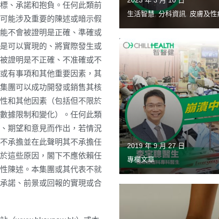
2023 年 3 月 10 日
標、承諾和抱負。任何此類前
生活智慧
,
分科資訊
,
皮膚及性
可能涉及重要的陳述或暗示假
能不會被證明是正確、準確或
是可以實現的、將實際發生或
被證明是不正確、不准確或不
或有事項和其他重要因素，其
集團可以成功開發或銷售其核
性和其他因素（包括但不限於
數據限制和變化）。任何此類
、期望和意見而作出，若情況
不承擔並在此聲明其不承擔任
2019 年 9 月 27 日
於這些原因，閣下不應依賴任
專欄文章
性陳述。本集團或其代表不就
承諾、前景或回報的實現或合