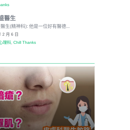
hanks
盛醫生
醫生(精神科): 他是一位好有醫德...
年 2 月 6 日
心理科
,
Chill Thanks