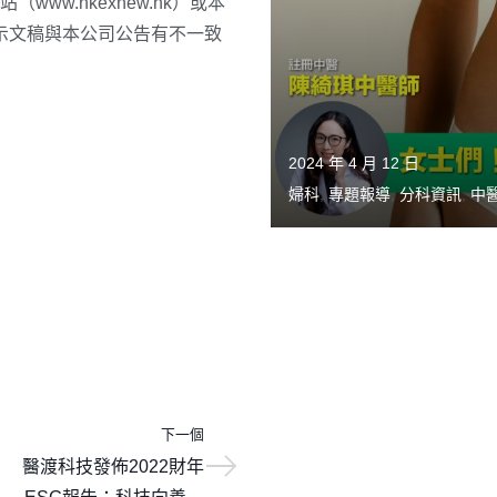
ww.hkexnew.hk）或本
本演示文稿與本公司公告有不一致
2024 年 4 月 12 日
婦科
,
專題報導
,
分科資訊
,
中
下一個
醫渡科技發佈2022財年