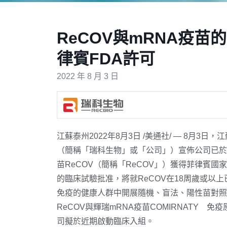
ReCOV與mRNA疫苗
律賓FDA許可
2022 年 8 月 3 日
江蘇泰州
2022年8月3日
/美通社/ — 8月3日
（簡稱「瑞科生物」或「公司」）宣佈公司已於
苗ReCOV（簡稱「ReCOV」）獲得菲律賓國
的臨床試驗批准，將就ReCOV在18周歲或以
免疫的健康人群中開展隨機、盲法、陽性苗對照的
ReCOV與輝瑞mRNA疫苗COMIRNATY®
司擬於近期啟動臨床入組。