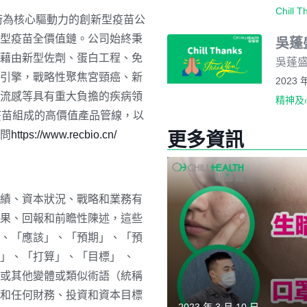
Chill T
術為核心驅動力的創新型疫苗公
型疫苗全價值鏈。公司始終秉
吳蓬
藉由新型佐劑、蛋白工程、免
吳蓬盛
發引擎，戰略性聚焦宮頸癌、新
2023 
流感等具有重大負擔的疾病領
精神及
疫苗組成的高價值產品管線，以
問
https://www.recbio.cn/
更多資訊
績、資本狀況、戰略和業務有
果、回報和前瞻性陳述，這些
、「應該」、「預期」、「預
」、「打算」、「目標」 、
或其他變體或類似術語（統稱
和任何財務、投資和資本目標