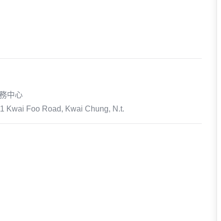
醫務中心
-11 Kwai Foo Road, Kwai Chung, N.t.