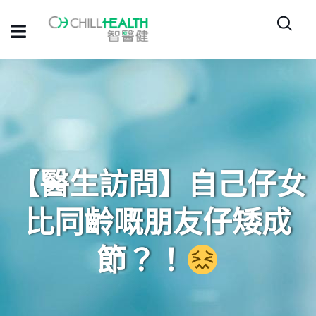
【醫生訪問】自己仔女
比同齡嘅朋友仔矮成
節？！