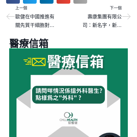
上一個
下一個
歐健在中國推進有
壽康集團有限公
關先質干細胞對生
司：新名字，新思
育力與免疫力的影
維
醫療信箱
響之臨床試驗